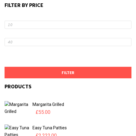
FILTER BY PRICE
Mi
pr
Ma
pr
FILTER
PRODUCTS
Margarita Grilled
£
55.00
Easy Tuna Patties
£
2,222.00